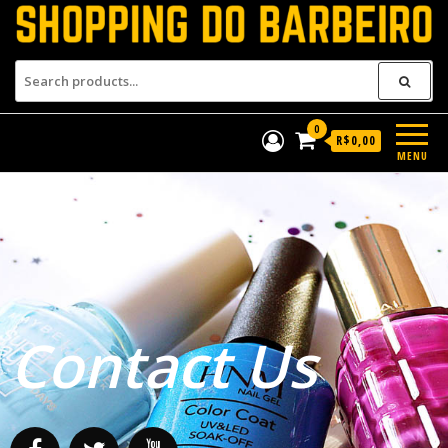
Shopping do Barbeiro
Produtos para barbeiros e
barbearias
0
R$0,00
MENU
Contact Us