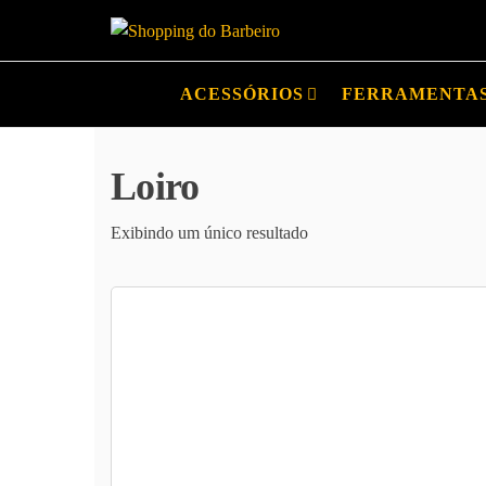
Shopping
Produtos
para
do
barbeiros
ACESSÓRIOS
FERRAMENTA
Barbeiro
e
barbearias
Loiro
Exibindo um único resultado