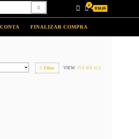
0
R$0,00
 CONTA
FINALIZAR COMPRA
VIEW:
15
/
30
/
ALL
Filter