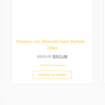
Shampoo com Minoxidil Santo Barbudo –
250ml
R$29,00.
é: R$15,00.
O preço original era: R$29,00.
O preço atual é: R$15
R$
29,00
R$
15,00
,
Produtos
Shampoos
Adicionar ao carrinho