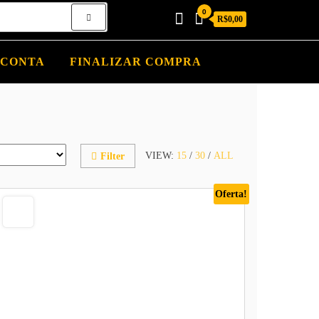
0
R$0,00
 CONTA
FINALIZAR COMPRA
VIEW:
15
/
30
/
ALL
Filter
Oferta!