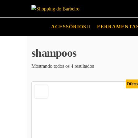
Shopping
Produtos
para
do
barbeiros
ACESSÓRIOS
FERRAMENTA
Barbeiro
e
barbearias
shampoos
Mostrando todos os 4 resultados
Ofert