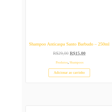
Shampoo Anticaspa Santo Barbudo – 250ml
O preço original era: 
O preço atual 
R$
29,00
R$
15,00
,
Produtos
Shampoos
Adicionar ao carrinho