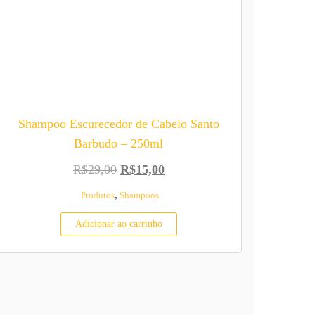
Shampoo Escurecedor de Cabelo Santo
Barbudo – 250ml
,00.
O preço original era: R$29,00.
O preço atual é: R$15,00.
R$
29,00
R$
15,00
,
Produtos
Shampoos
Adicionar ao carrinho