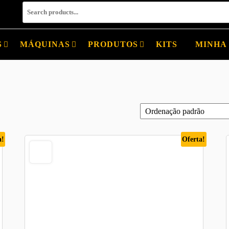
S
MÁQUINAS
PRODUTOS
KITS
MINHA
a!
Oferta!