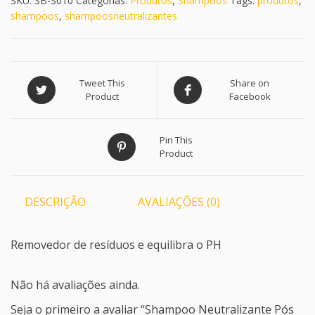
SKU:
SB-S010
Categorias:
Produtos
,
Shampoos
Tags:
produtos
,
shampoos
,
shampoosneutralizantes
Tweet This
Share on
Product
Facebook
Pin This
Product
DESCRIÇÃO
AVALIAÇÕES (0)
Removedor de resíduos e equilibra o PH
Não há avaliações ainda.
Seja o primeiro a avaliar “Shampoo Neutralizante Pós