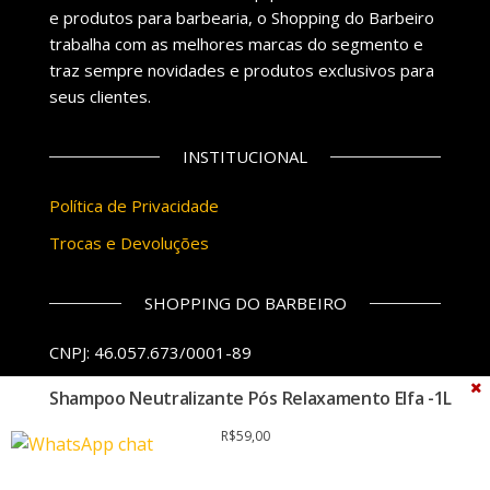
e produtos para barbearia, o Shopping do Barbeiro
trabalha com as melhores marcas do segmento e
traz sempre novidades e produtos exclusivos para
seus clientes.
INSTITUCIONAL
Política de Privacidade
Trocas e Devoluções
SHOPPING DO BARBEIRO
CNPJ: 46.057.673/0001-89
(65) 98154 0051
Shampoo Neutralizante Pós Relaxamento Elfa -1L
© Direitos Reservados
R$
59,00