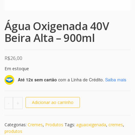
Água Oxigenada 40V
Beira Alta – 900ml
R$
26,00
Em estoque
Até 12x sem cartão
com a Linha de Crédito.
Saiba mais
Água Oxigenada 40V Beira Alta - 900ml quantidade
-
+
Adicionar ao carrinho
Categorias:
Cremes
,
Produtos
Tags:
aguaoxigenada
,
cremes
,
produtos