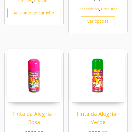
,
Cremes
Produtos
,
Acessórios
Produtos
Adicionar ao carrinho
Este pr
Ver opções
Tinta da Alegria –
Tinta da Alegria –
Rosa
Verde