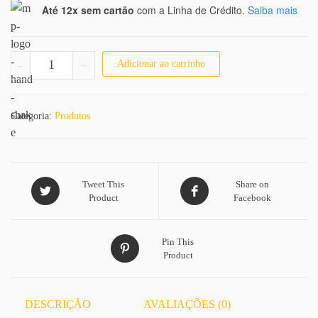
Até 12x sem cartão
com a Linha de Crédito.
Saiba mais
Alisamento Americano Troia Hair 500 gramas quantidade
-
+
Adicionar ao carrinho
Categoria:
Produtos
Tweet This
Share on
Product
Facebook
Pin This
Product
DESCRIÇÃO
AVALIAÇÕES (0)