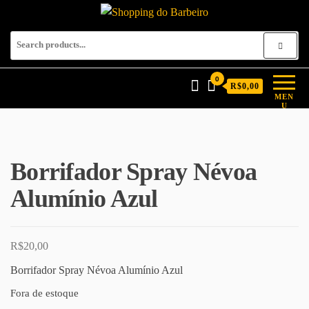
Shopping do Barbeiro
Produtos para barbeiros e
barbearias
0
R$0,00
MEN
U
Borrifador Spray Névoa
Alumínio Azul
R$
20,00
Borrifador Spray Névoa Alumínio Azul
Fora de estoque