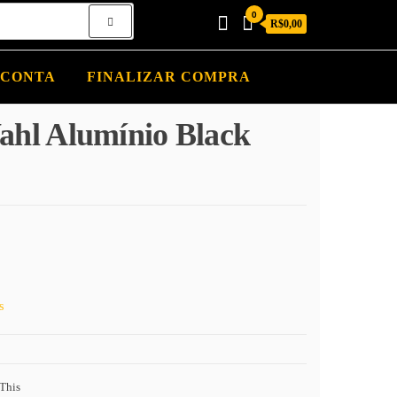
0
R$0,00
 CONTA
FINALIZAR COMPRA
ahl Alumínio Black
s
This