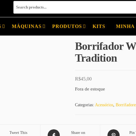
S
MÁQUINAS
PRODUTOS
KITS
MINHA
Borrifador W
Tradition
R$
45,00
Fora de estoque
Categorias:
Acessórios
,
Borrifadore
Tweet This
Share on
Pin 