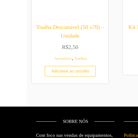
Toalha Descartável (50 x70) –
Kit 
Unidade
R$
2,50
,
Acessórios
Toalhas
Adicionar ao carrinho
SOBRE NÓS
Com foco nas vendas de equipamentos,
Polític