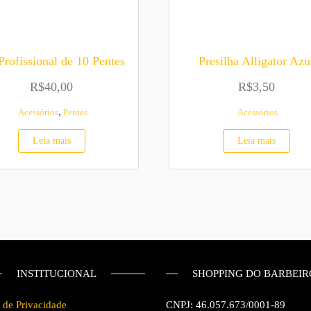
Profissional de 10 Pentes
Presilha Alligator Azu
R$
40,00
R$
3,50
,
Acessórios
Pentes
Acessórios
Leia mais
Leia mais
INSTITUCIONAL
SHOPPING DO BARBEIR
a de Privacidade
CNPJ: 46.057.673/0001-89