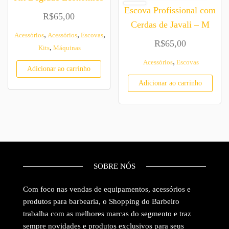
Escova Profissional com
R$
65,00
Cerdas de Javali – M
,
,
,
Acessórios
Acessórios
Escovas
R$
65,00
,
Kits
Máquinas
,
Acessórios
Escovas
Adicionar ao carrinho
Adicionar ao carrinho
SOBRE NÓS
Com foco nas vendas de equipamentos, acessórios e
produtos para barbearia, o Shopping do Barbeiro
trabalha com as melhores marcas do segmento e traz
sempre novidades e produtos exclusivos para seus