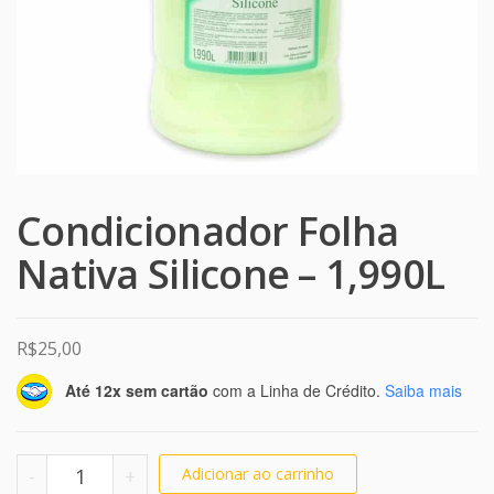
Condicionador Folha
Nativa Silicone – 1,990L
R$
25,00
Até 12x sem cartão
com a Linha de Crédito.
Saiba mais
Condicionador Folha Nativa Silicone - 1,990L quanti
-
+
Adicionar ao carrinho