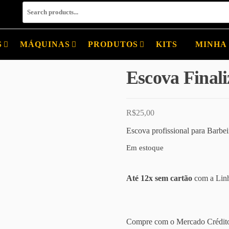
S
MÁQUINAS
PRODUTOS
KITS
MINHA
Escova Final
R$
25,00
Escova profissional para Barbeir
Em estoque
Até 12x sem cartão
com a Linh
Compre com o Mercado Crédito