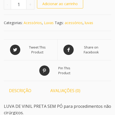
Luva Preta de Vinil 3 Pares G quantidade
-
+
Adicionar ao carrinho
Categorias:
Acessórios
,
Luvas
Tags:
acessórios
,
luvas
Tweet This
Share on
Product
Facebook
Pin This
Product
DESCRIÇÃO
AVALIAÇÕES (0)
LUVA DE VINIL PRETA SEM PÓ para procedimentos não
cirúrgicos.