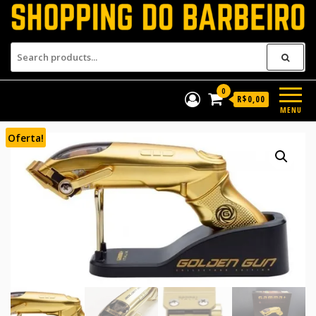
Shopping do Barbeiro
Produtos para barbeiros e
barbearias
0
R$0,00
MENU
Oferta!