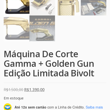
Máquina De Corte
Gamma + Golden Gun
Edição Limitada Bivolt
O preço original era: R$1.500,00.
O preço atual é: R$1.390,00.
R$
1.500,00
R$
1.390,00
Em estoque
Até 12x sem cartão
com a Linha de Crédito.
Saiba mais