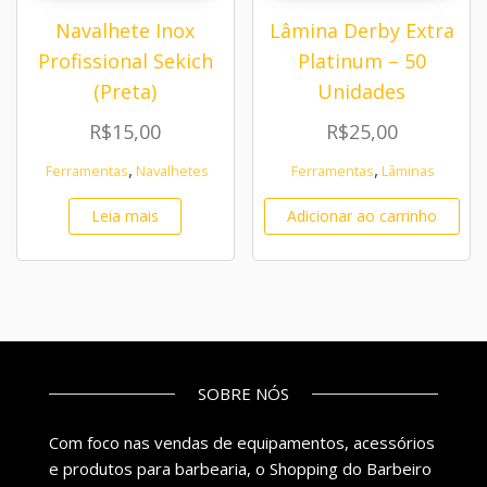
Navalhete Inox
Lâmina Derby Extra
Profissional Sekich
Platinum – 50
(Preta)
Unidades
R$
15,00
R$
25,00
,
,
Ferramentas
Navalhetes
Ferramentas
Lâminas
Leia mais
Adicionar ao carrinho
SOBRE NÓS
Com foco nas vendas de equipamentos, acessórios
e produtos para barbearia, o Shopping do Barbeiro