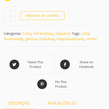
Máquina De Corte Gamma + Golden Gun Edição Limit
-
+
Adicionar ao carrinho
Categorias:
Corte
,
Ferramentas
,
Máquinas
Tags:
corte
,
ferramentas
,
gamma
,
máquinas
,
maquinasdecorte
,
semfio
Tweet This
Share on
Product
Facebook
Pin This
Product
DESCRIÇÃO
AVALIAÇÕES (0)