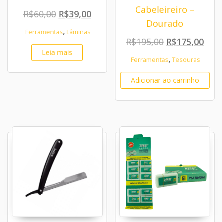
Cabeleireiro –
O preço original era: R$60,00.
O preço atual é: R$39,00.
R$
60,00
R$
39,00
Dourado
,
Ferramentas
Lâminas
O preço origi
O pr
R$
195,00
R$
175,00
Leia mais
,
Ferramentas
Tesouras
Adicionar ao carrinho