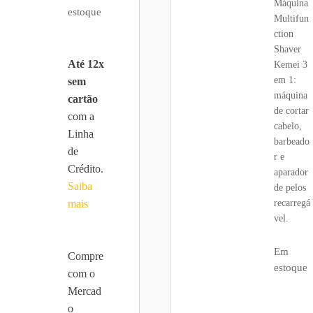
Máquina
estoque
Multifun
ction
Shaver
Até 12x
Kemei 3
em 1:
sem
máquina
cartão
de cortar
com a
cabelo,
Linha
barbeado
de
r e
Crédito.
aparador
Saiba
de pelos
mais
recarregá
vel.
Em
Compre
estoque
com o
Mercad
o