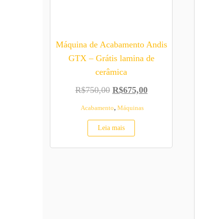
Máquina de Acabamento Andis
GTX – Grátis lamina de
cerâmica
O preço original era: R$750,0
O preço atual é: R$
R$
750,00
R$
675,00
,
Acabamento
Máquinas
Leia mais