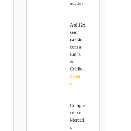
ndado)
Até 12x
sem
cartão
com a
Linha
de
Crédito.
Saiba
mais
Compre
com o
Mercad
o