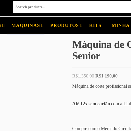
S
MÁQUINAS
PRODUTOS
KITS
MINHA
Máquina de C
Senior
O preço original er
O preço
R$
1.350,00
R$
1.190,00
Máquina de corte profissional s
Até 12x sem cartão
com a Linh
Compre com o Mercado Crédito