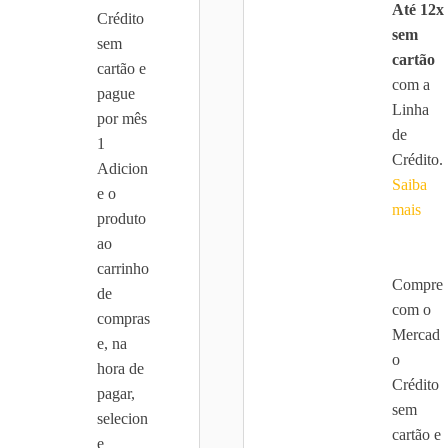
Até 12x
Crédito
sem
sem
cartão
cartão e
com a
pague
Linha
por mês
de
1
Crédito.
Adicion
0.
675,00.
Saiba
e o
mais
produto
ao
carrinho
Compre
de
com o
compras
Mercad
e, na
o
hora de
Crédito
pagar,
sem
selecion
cartão e
e