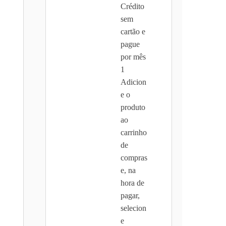
Crédito
sem
cartão e
pague
por mês
1
Adicion
e o
produto
ao
carrinho
de
compras
e, na
hora de
pagar,
selecion
e