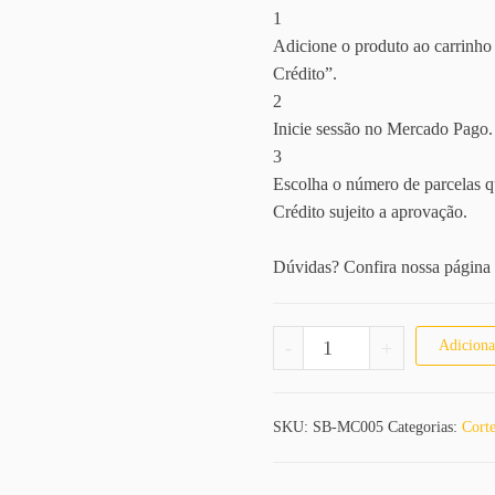
1
Adicione o produto ao carrinho 
Crédito”.
2
Inicie sessão no Mercado Pago.
3
Escolha o número de parcelas q
Crédito sujeito a aprovação.
Dúvidas? Confira nossa página
Máquina de Corte Sem Fi
-
+
Adiciona
SKU:
SB-MC005
Categorias:
Cort