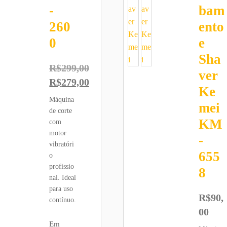
-
bam
260
ento
0
e
Sha
R$
299,00
ver
R$
279,00
O preço original era: R$299,00.
Ke
O preço atual é: R$279,00.
Máquina
mei
de corte
KM
com
motor
-
vibratóri
655
o
0,00.
profissio
8
nal. Ideal
para uso
R$
90,
contínuo.
00
Em