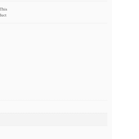
This
duct