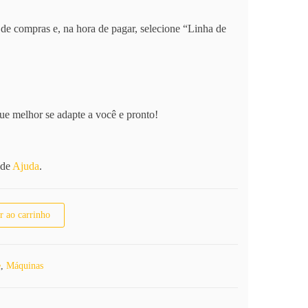
de compras e, na hora de pagar, selecione “Linha de
ue melhor se adapte a você e pronto!
 de
Ajuda
.
o Wahl Senior quantidade
r ao carrinho
e
,
Máquinas