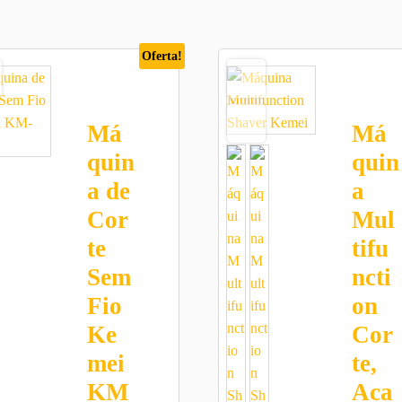
Oferta!
Má
Má
quin
quin
a de
a
Cor
Mul
te
tifu
Sem
ncti
Fio
on
Ke
Cor
mei
te,
KM
Aca