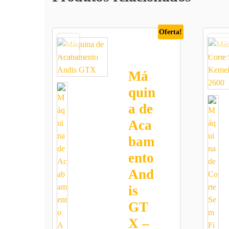
Oferta!
Má
quin
a de
Aca
bam
ento
And
is
GT
X –