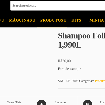
S
MÁQUINAS
PRODUTOS
KITS
MINHA
Shampoo Folh
1,990L
R$
20,00
Fora de estoque
SKU:
SB-S003
Categorias:
Produt
Tweet This
Share on
Pin 