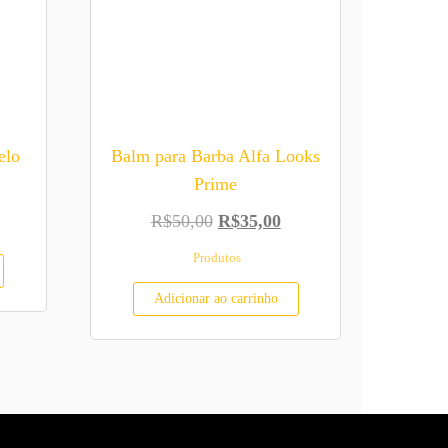
elo
Balm para Barba Alfa Looks
Prime
O preço original era: R$50,00.
O preço atual é: R$35,
R$
50,00
R$
35,00
Produtos
Adicionar ao carrinho