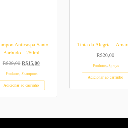
ampoo Anticaspa Santo
Tinta da Alegria – Amar
Barbudo – 250ml
R$
20,00
O preço original era: R$29,00.
O preço atual é: R$15,00.
R$
29,00
R$
15,00
,
Produtos
Sprays
,
Produtos
Shampoos
Adicionar ao carrinho
Adicionar ao carrinho