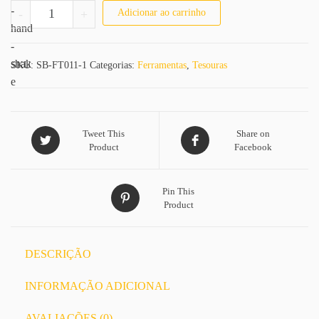
Tesoura Fio Laser Prata quantidade
-
+
Adicionar ao carrinho
SKU:
SB-FT011-1
Categorias:
Ferramentas
,
Tesouras
Tweet This
Share on
Product
Facebook
Pin This
Product
DESCRIÇÃO
INFORMAÇÃO ADICIONAL
AVALIAÇÕES (0)