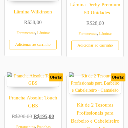
Lâmina Derby Premium
Lâmina Wilkinson
– 50 Unidades
R$
38,00
R$
28,00
,
Ferramentas
Lâminas
,
Ferramentas
Lâminas
Adicionar ao carrinho
Adicionar ao carrinho
Oferta!
Oferta!
Prancha Absolut Touch
Kit de 2 Tesouras
GBS
Profissionais para
O preço original era: R$200,00.
O preço atual é: R$195,00.
R$
200,00
R$
195,00
Barbeiro e Cabeleireiro
,
Ferramentas
Pranchas