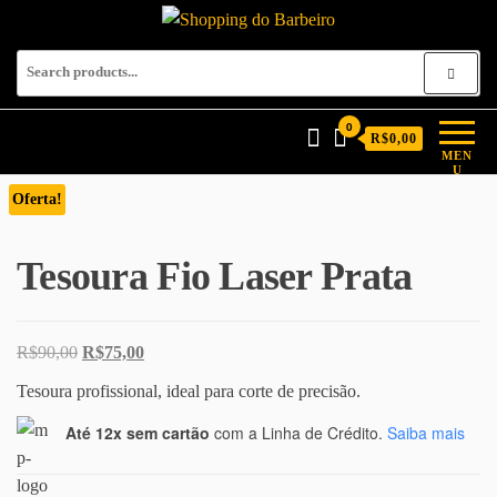
Shopping do Barbeiro
Produtos para barbeiros e
barbearias
0
R$0,00
MEN
U
Oferta!
Tesoura Fio Laser Prata
O preço original era: R$90,00.
O preço atual é: R$75,00.
R$
90,00
R$
75,00
Tesoura profissional, ideal para corte de precisão.
Até 12x sem cartão
com a Linha de Crédito.
Saiba mais