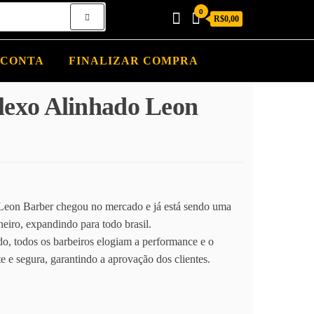
0
R$0,00
 CONTA
FINALIZAR COMPRA
lexo Alinhado Leon
: R$165,00.
ual é: R$120,00.
eon Barber chegou no mercado e já está sendo uma
neiro, expandindo para todo brasil.
ado, todos os barbeiros elogiam a performance e o
te e segura, garantindo a aprovação dos clientes.