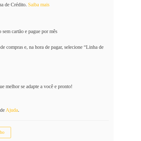
a de Crédito.
Saiba mais
 sem cartão e pague por mês
de compras e, na hora de pagar, selecione “Linha de
ue melhor se adapte a você e pronto!
 de
Ajuda
.
do Leon Barber quantidade
nho