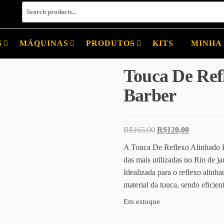
S
MÁQUINAS
PRODUTOS
KITS
MINHA
Touca De Ref
Barber
O preço original era
O preço at
R$
165,00
R$
120,00
A Touca De Reflexo Alinhado L
das mais utilizadas no Rio de ja
Idealizada para o reflexo alinh
material da touca, sendo eficien
Em estoque