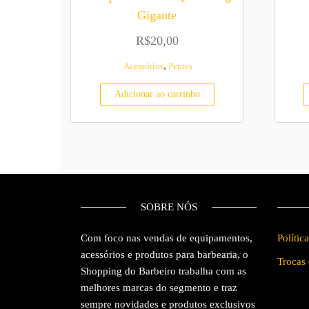
Gigante
R$
20,00
,
Acessórios
Pentes
Adicionar ao carrinho
SOBRE NÓS
Com foco nas vendas de equipamentos,
Polític
acessórios e produtos para barbearia, o
Trocas
Shopping do Barbeiro trabalha com as
melhores marcas do segmento e traz
sempre novidades e produtos exclusivos