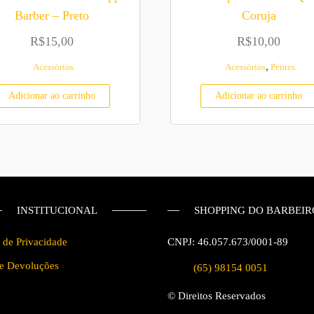
Barber – Preto
Coruja
R$
15,00
R$
10,00
,
Acessórios
Acessórios
Pentes
Adicionar ao carrinho
Adicionar ao carrinho
INSTITUCIONAL
SHOPPING DO BARBEIR
a de Privacidade
CNPJ: 46.057.673/0001-89
 e Devoluções
(65) 98154 0051
© Direitos Reservados