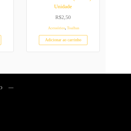
Unidade
R$
2,50
,
Acessórios
Toalhas
Adicionar ao carrinho
O