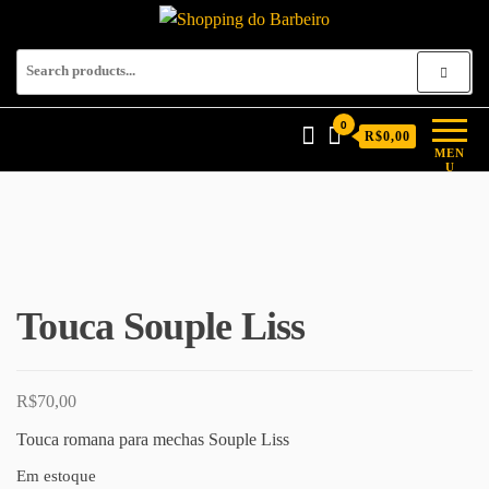
Shopping do Barbeiro
Produtos para barbeiros e
barbearias
0
R$0,00
MEN
U
Touca Souple Liss
R$
70,00
Touca romana para mechas Souple Liss
Em estoque