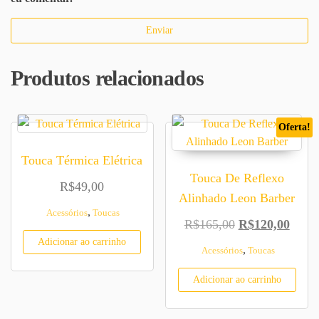
Produtos relacionados
Oferta!
Touca Térmica Elétrica
Touca De Reflexo
R$
49,00
Alinhado Leon Barber
,
Acessórios
Toucas
O preço origina
O pre
R$
165,00
R$
120,00
Adicionar ao carrinho
,
Acessórios
Toucas
Adicionar ao carrinho