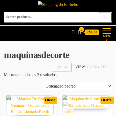
Shopping do Barbeiro
Produtos para barbeiros e
barbearias
0
R$0,00
MEN
U
maquinasdecorte
VIEW:
15
/
30
/
ALL
Filter
Mostrando todos os 2 resultados
Oferta!
Oferta!