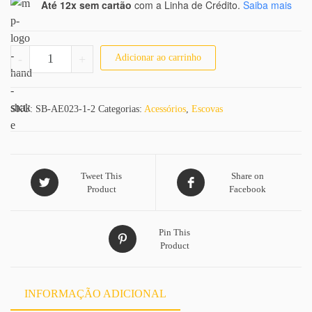
Até 12x sem cartão
com a Linha de Crédito.
Saiba mais
Escova Degradê 2 Lados quantidade
-
+
Adicionar ao carrinho
SKU:
SB-AE023-1-2
Categorias:
Acessórios
,
Escovas
Tweet This
Share on
Product
Facebook
Pin This
Product
INFORMAÇÃO ADICIONAL