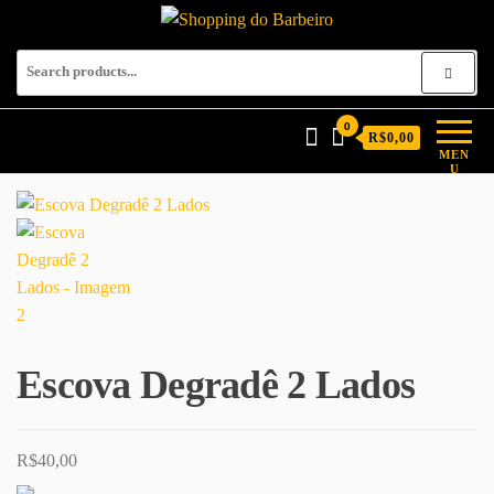
Shopping do Barbeiro
Produtos para barbeiros e
barbearias
0
R$0,00
MEN
U
Escova Degradê 2 Lados
R$
40,00